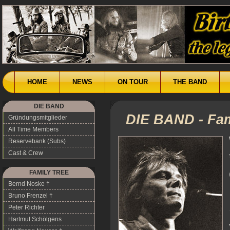
HOME
NEWS
ON TOUR
THE BAND
DIE BAND
DIE BAND -
Fam
Gründungsmitglieder
All Time Members
Reservebank (Subs)
Cast & Crew
FAMILY TREE
Bernd Noske †
Bruno Frenzel †
Peter Richter
Hartmut Schölgens