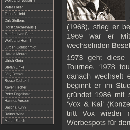
Wolfgang Neuser
†
Peter Föller
Zeus B. Held
Dirk Steffens
(1968), stieg er b
Horst Stachelhaus †
Manfred von Bohr
1969 war er Mit
Wolfgang Horn
†
wechselnden Besetz
Jürgen Goldschmidt
Harald Meurer
1973 geht diese 
Ulrich Klein
Tournee. 1978 tou
Stefan Linke
Jörg Becker
danach wechselt e
Rocco Zodiak †
beginnt er im Stu
Xaver Fischer
gründet 1986 mit 
Peter Engelhardt
Hannes Vesper
'Vox & Kai' (Konze
Sascha Kühn
tritt Vox wieder 
Rainer Wind
Martin Ettrich
Werbespots für den